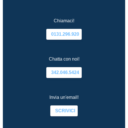
Chiamaci!
0131.296.920
Chatta con noi!
342.046.5424
Invia un'email!
SCRIVICI