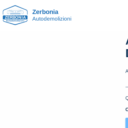
Zerbonia
Autodemolizioni
A
-
Q
C