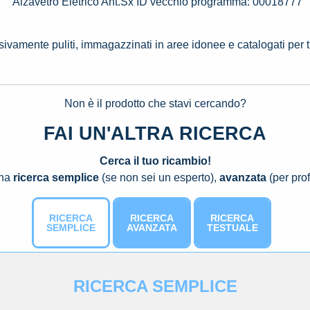
Alzavetro Eletrico Ant.Sx ID vecchio programma: 00018777
ssivamente puliti, immagazzinati in aree idonee e catalogati per 
Non è il prodotto che stavi cercando?
FAI UN'ALTRA RICERCA
Cerca il tuo ricambio!
una
ricerca semplice
(se non sei un esperto),
avanzata
(per prof
RICERCA
RICERCA
RICERCA
SEMPLICE
AVANZATA
TESTUALE
RICERCA SEMPLICE