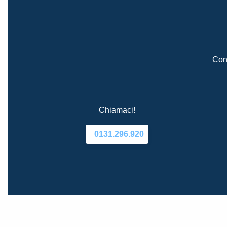
Cont
Chiamaci!
0131.296.920