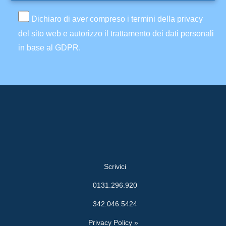
Dichiaro di aver compreso i termini della privacy
del sito web e autorizzo il trattamento dei dati personali
in base al GDPR.
Scrivici
0131.296.920
342.046.5424
Privacy Policy »