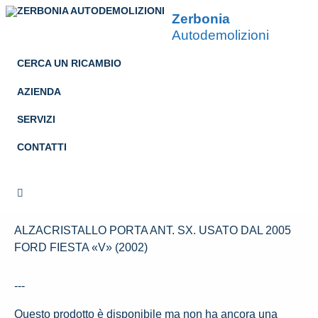
Zerbonia
Autodemolizioni
CERCA UN RICAMBIO
AZIENDA
SERVIZI
ALZACRISTALLO PORTA
CONTATTI
ANT. SX. USATO DAL 2005
FORD FIESTA «V» (2002)
ALZACRISTALLO PORTA ANT. SX. USATO DAL 2005
FORD FIESTA «V» (2002)
---
Questo prodotto è disponibile ma non ha ancora una