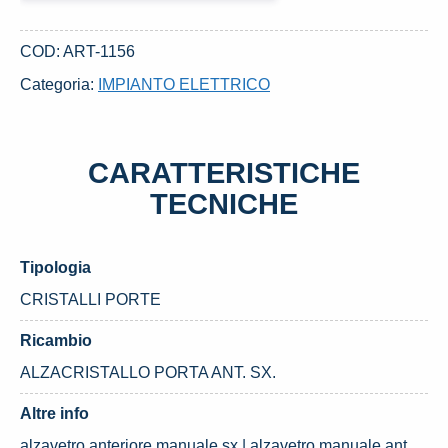
ANT.
SX.
COD:
ART-1156
USATO
Categoria:
IMPIANTO ELETTRICO
DAL
2005
NISSAN
CARATTERISTICHE
MICRA
«III»
TECNICHE
(2005)
quantità
Tipologia
CRISTALLI PORTE
Ricambio
ALZACRISTALLO PORTA ANT. SX.
Altre info
alzavetro anteriore manuale sx | alzavetro manuale ant.