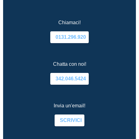
Chiamaci!
0131.296.920
Chatta con noi!
342.046.5424
Invia un'email!
SCRIVICI