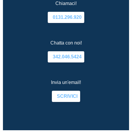
Chiamaci!
0131.296.920
Chatta con noi!
342.046.5424
Invia un'email!
SCRIVICI