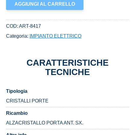
ALZACRISTALLO
AGGIUNGI AL CARRELLO
PORTA
ANT.
SX.
COD:
ART-8417
USATO
Categoria:
IMPIANTO ELETTRICO
DAL
2006
CITROEN
CARATTERISTICHE
XSARA
«II»
TECNICHE
(2000)
quantità
Tipologia
CRISTALLI PORTE
Ricambio
ALZACRISTALLO PORTA ANT. SX.