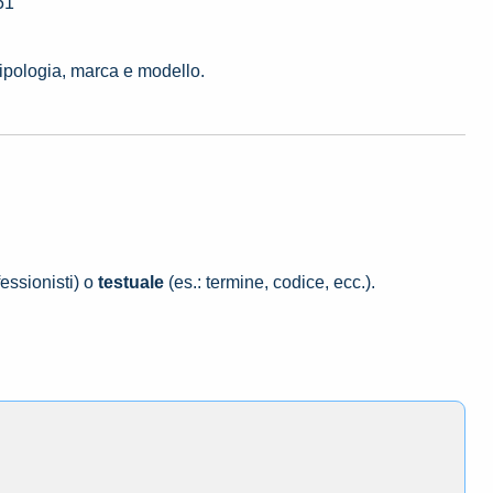
51
tipologia, marca e modello.
essionisti) o
testuale
(es.: termine, codice, ecc.).