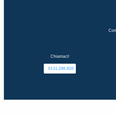
Cont
Chiamaci!
0131.296.920