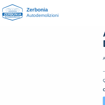
Zerbonia
Autodemolizioni
-
Q
C