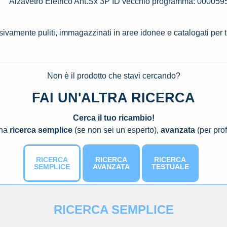
Alzavetro Eletrico Ant.Sx 3P ID vecchio programma: 000059
ssivamente puliti, immagazzinati in aree idonee e catalogati per 
Non è il prodotto che stavi cercando?
FAI UN'ALTRA RICERCA
Cerca il tuo ricambio!
una
ricerca semplice
(se non sei un esperto),
avanzata
(per prof
RICERCA
RICERCA
RICERCA
SEMPLICE
AVANZATA
TESTUALE
RICERCA SEMPLICE