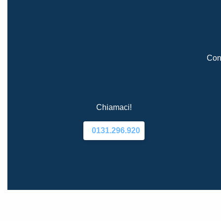
Cont
Chiamaci!
0131.296.920