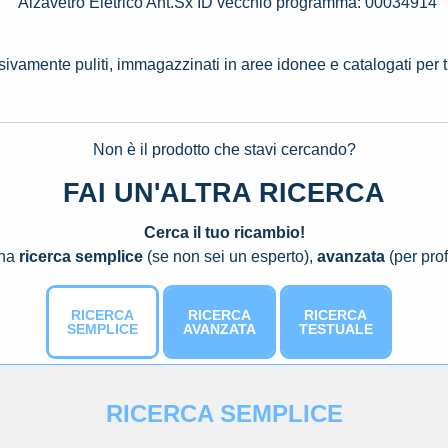
Alzavetro Eletrico Ant.Sx ID vecchio programma: 00034914
ssivamente puliti, immagazzinati in aree idonee e catalogati per 
Non è il prodotto che stavi cercando?
FAI UN'ALTRA RICERCA
Cerca il tuo ricambio!
una
ricerca semplice
(se non sei un esperto),
avanzata
(per prof
RICERCA
RICERCA
RICERCA
SEMPLICE
AVANZATA
TESTUALE
RICERCA SEMPLICE