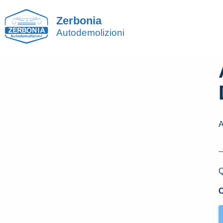
Zerbonia
Autodemolizioni
-
Q
C