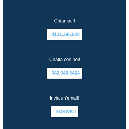
Chiamaci!
0131.296.920
Chatta con noi!
342.046.5424
Invia un'email!
SCRIVICI