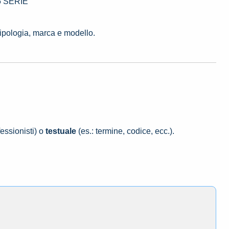
 5 SERIE
tipologia, marca e modello.
essionisti) o
testuale
(es.: termine, codice, ecc.).