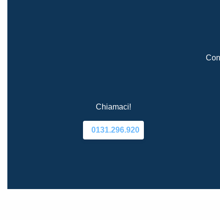
Cont
Chiamaci!
0131.296.920