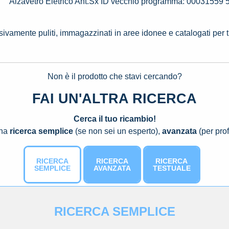
Alzavetro Eletrico Ant.Sx ID vecchio programma: 00031559
ssivamente puliti, immagazzinati in aree idonee e catalogati per 
Non è il prodotto che stavi cercando?
FAI UN'ALTRA RICERCA
Cerca il tuo ricambio!
una
ricerca semplice
(se non sei un esperto),
avanzata
(per prof
RICERCA
RICERCA
RICERCA
SEMPLICE
AVANZATA
TESTUALE
RICERCA SEMPLICE