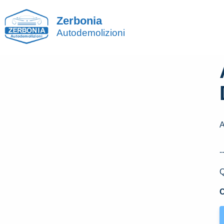
Zerbonia
Autodemolizioni
-
Q
C