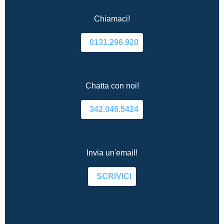
Chiamaci!
0131.296.920
Chatta con noi!
342.046.5424
Invia un'email!
SCRIVICI