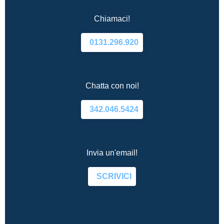
Chiamaci!
0131.296.920
Chatta con noi!
342.046.5424
Invia un'email!
SCRIVICI