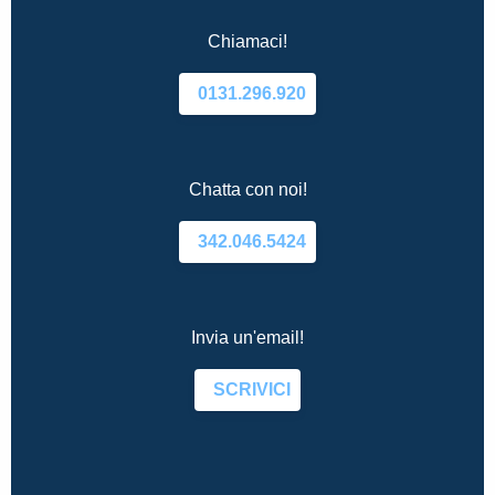
Chiamaci!
0131.296.920
Chatta con noi!
342.046.5424
Invia un'email!
SCRIVICI