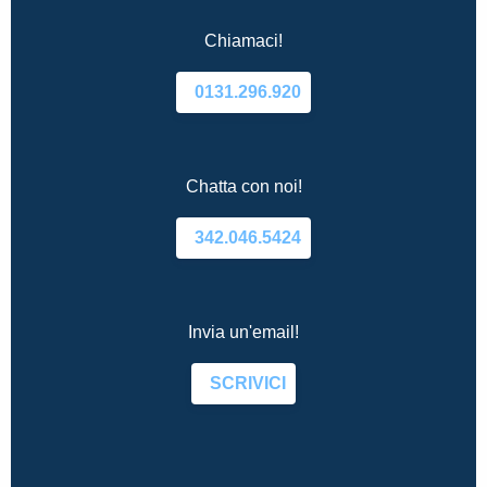
Chiamaci!
0131.296.920
Chatta con noi!
342.046.5424
Invia un'email!
SCRIVICI