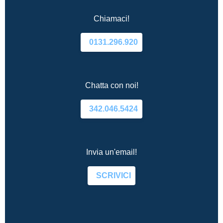
Chiamaci!
0131.296.920
Chatta con noi!
342.046.5424
Invia un'email!
SCRIVICI