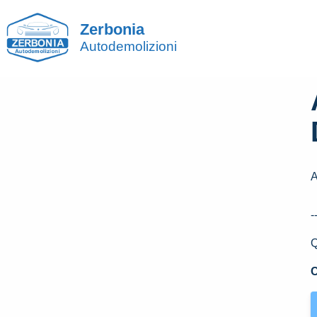
Zerbonia
Autodemolizioni
A
-
Q
C