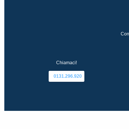
Cont
Chiamaci!
0131.296.920