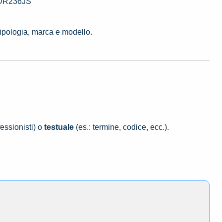
7 DR236JS
tipologia, marca e modello.
essionisti) o
testuale
(es.: termine, codice, ecc.).