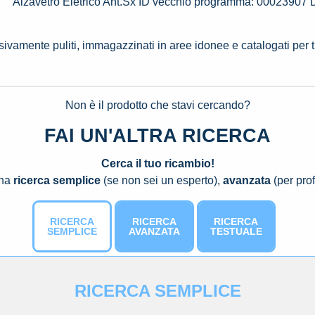
Alzavetro Eletrico Ant.Sx ID vecchio programma: 0002390
ssivamente puliti, immagazzinati in aree idonee e catalogati per 
Non è il prodotto che stavi cercando?
FAI UN'ALTRA RICERCA
Cerca il tuo ricambio!
una
ricerca semplice
(se non sei un esperto),
avanzata
(per prof
RICERCA
RICERCA
RICERCA
SEMPLICE
AVANZATA
TESTUALE
RICERCA SEMPLICE