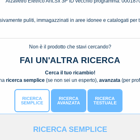
Alzavetro Eletrico Ant.Sx 3P ID vecchio programma: 000
ssivamente puliti, immagazzinati in aree idonee e catalogati per 
Non è il prodotto che stavi cercando?
FAI UN'ALTRA RICERCA
Cerca il tuo ricambio!
una
ricerca semplice
(se non sei un esperto),
avanzata
(per prof
RICERCA
RICERCA
RICERCA
SEMPLICE
AVANZATA
TESTUALE
RICERCA SEMPLICE