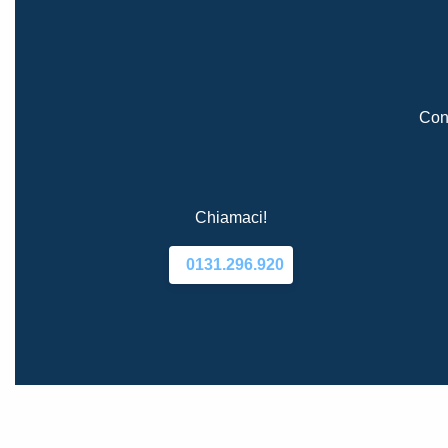
Cont
Chiamaci!
0131.296.920