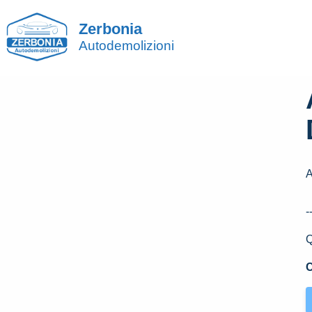
Zerbonia
Autodemolizioni
A
-
Q
C