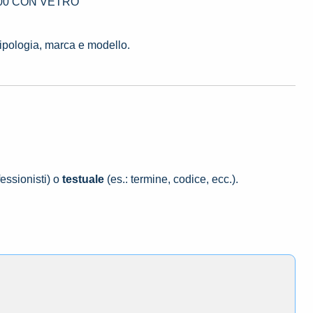
18700 CON VETRO
tipologia, marca e modello.
essionisti) o
testuale
(es.: termine, codice, ecc.).