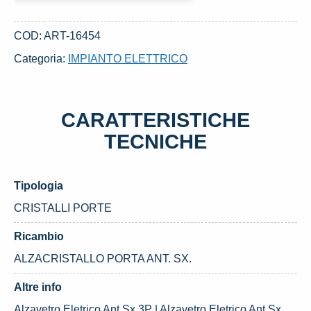
ANT.
SX.
COD:
ART-16454
USATO
Categoria:
IMPIANTO ELETTRICO
DAL
2009
FORD
CARATTERISTICHE
FOCUS
«III»
TECNICHE
(2008)
quantità
Tipologia
CRISTALLI PORTE
Ricambio
ALZACRISTALLO PORTA ANT. SX.
Altre info
Alzavetro Eletrico Ant.Sx 3P | Alzavetro Eletrico Ant.Sx