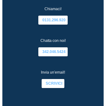
Chiamaci!
0131.296.920
Chatta con noi!
342.046.5424
Invia un'email!
SCRIVICI