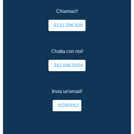
Chiamaci!
0131.296.920
Chatta con noi!
342.046.5424
Invia un'email!
SCRIVICI