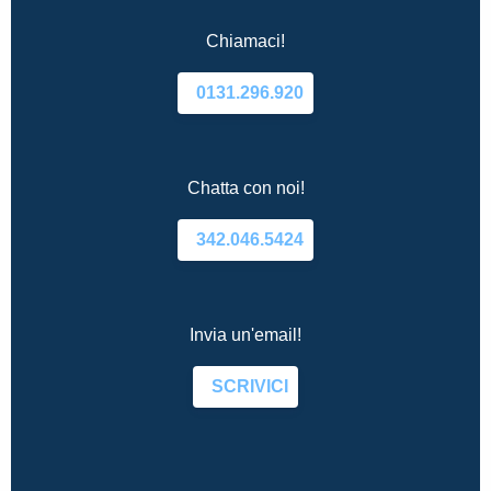
Chiamaci!
0131.296.920
Chatta con noi!
342.046.5424
Invia un'email!
SCRIVICI