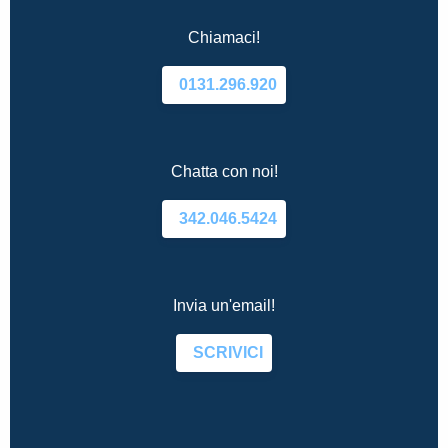
Chiamaci!
0131.296.920
Chatta con noi!
342.046.5424
Invia un'email!
SCRIVICI