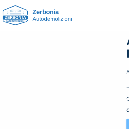
Zerbonia
Autodemolizioni
A
-
Q
C