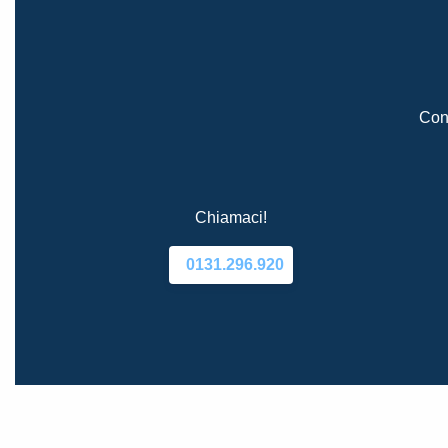
Cont
Chiamaci!
0131.296.920