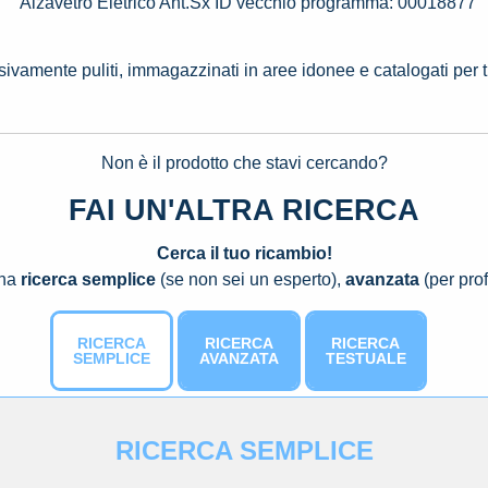
Alzavetro Eletrico Ant.Sx ID vecchio programma: 00018877
ssivamente puliti, immagazzinati in aree idonee e catalogati per 
Non è il prodotto che stavi cercando?
FAI UN'ALTRA RICERCA
Cerca il tuo ricambio!
una
ricerca semplice
(se non sei un esperto),
avanzata
(per prof
RICERCA
RICERCA
RICERCA
SEMPLICE
AVANZATA
TESTUALE
RICERCA SEMPLICE