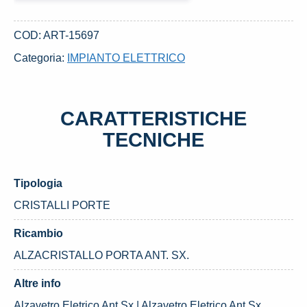
ANT.
SX.
COD:
ART-15697
USATO
Categoria:
IMPIANTO ELETTRICO
DAL
2012
FORD
CARATTERISTICHE
FOCUS
«II»
TECNICHE
(2005)
quantità
Tipologia
CRISTALLI PORTE
Ricambio
ALZACRISTALLO PORTA ANT. SX.
Altre info
Alzavetro Eletrico Ant.Sx | Alzavetro Eletrico Ant.Sx