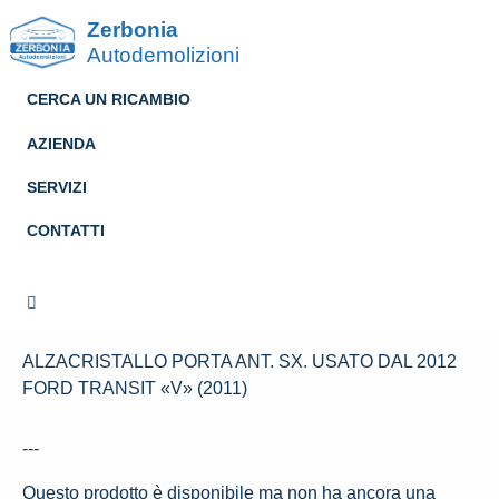
Zerbonia
Autodemolizioni
CERCA UN RICAMBIO
AZIENDA
SERVIZI
ALZACRISTALLO PORTA
CONTATTI
ANT. SX. USATO DAL 2012
FORD TRANSIT «V» (2011)
ALZACRISTALLO PORTA ANT. SX. USATO DAL 2012
FORD TRANSIT «V» (2011)
---
Questo prodotto è disponibile ma non ha ancora una