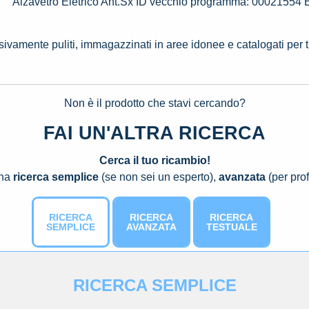
Alzavetro Eletrico Ant.Sx ID vecchio programma: 0002155
ssivamente puliti, immagazzinati in aree idonee e catalogati per 
Non è il prodotto che stavi cercando?
FAI UN'ALTRA RICERCA
Cerca il tuo ricambio!
una
ricerca semplice
(se non sei un esperto),
avanzata
(per prof
RICERCA
RICERCA
RICERCA
SEMPLICE
AVANZATA
TESTUALE
RICERCA SEMPLICE