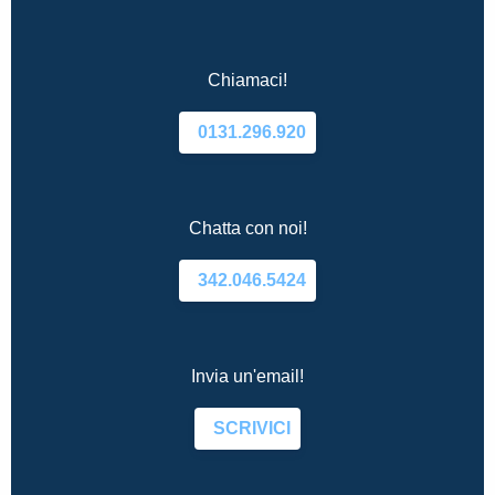
Chiamaci!
0131.296.920
Chatta con noi!
342.046.5424
Invia un'email!
SCRIVICI