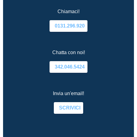
Chiamaci!
0131.296.920
Chatta con noi!
342.046.5424
Invia un'email!
SCRIVICI