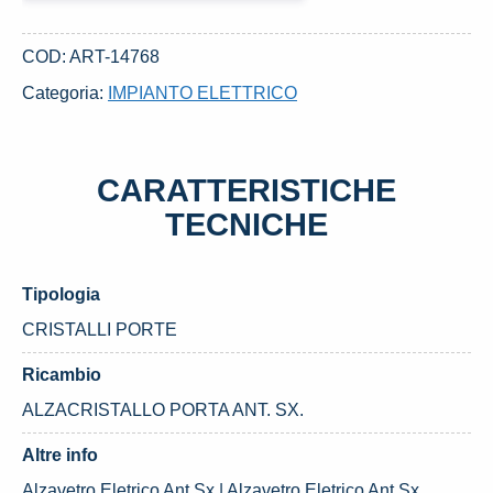
ANT.
SX.
COD:
ART-14768
USATO
Categoria:
IMPIANTO ELETTRICO
DAL
2015
PEUGEOT
CARATTERISTICHE
108
(2014)
TECNICHE
quantità
Tipologia
CRISTALLI PORTE
Ricambio
ALZACRISTALLO PORTA ANT. SX.
Altre info
Alzavetro Eletrico Ant.Sx | Alzavetro Eletrico Ant.Sx