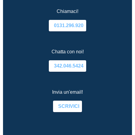
Chiamaci!
0131.296.920
Chatta con noi!
342.046.5424
Invia un'email!
SCRIVICI