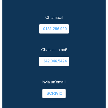
Chiamaci!
0131.296.920
Chatta con noi!
342.046.5424
Invia un'email!
SCRIVICI