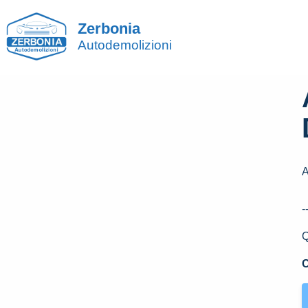
Zerbonia
Autodemolizioni
A
-
Q
C