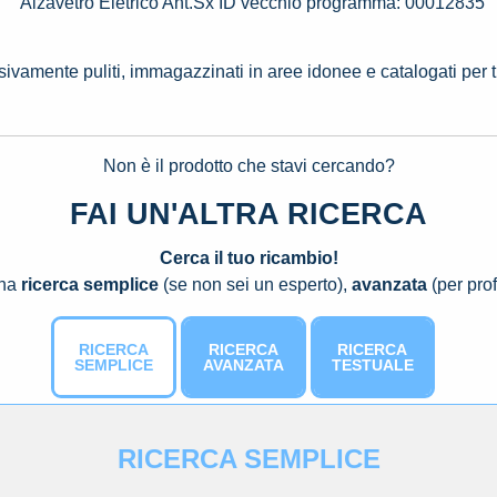
Alzavetro Eletrico Ant.Sx ID vecchio programma: 00012835
ssivamente puliti, immagazzinati in aree idonee e catalogati per 
Non è il prodotto che stavi cercando?
FAI UN'ALTRA RICERCA
Cerca il tuo ricambio!
una
ricerca semplice
(se non sei un esperto),
avanzata
(per prof
RICERCA
RICERCA
RICERCA
SEMPLICE
AVANZATA
TESTUALE
RICERCA SEMPLICE