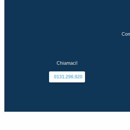
Cont
Chiamaci!
0131.296.920