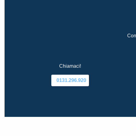
Cont
Chiamaci!
0131.296.920