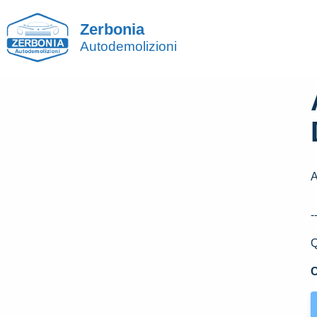
Zerbonia
Autodemolizioni
A
-
Q
C