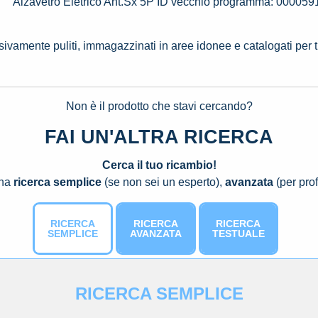
Alzavetro Eletrico Ant.Sx 5P ID vecchio programma: 000059
ssivamente puliti, immagazzinati in aree idonee e catalogati per 
Non è il prodotto che stavi cercando?
FAI UN'ALTRA RICERCA
Cerca il tuo ricambio!
una
ricerca semplice
(se non sei un esperto),
avanzata
(per prof
RICERCA
RICERCA
RICERCA
SEMPLICE
AVANZATA
TESTUALE
RICERCA SEMPLICE