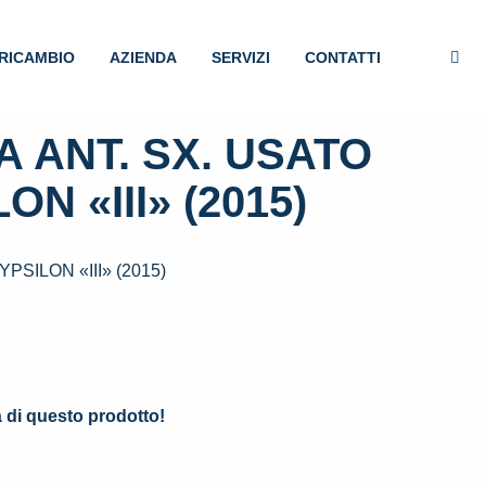
RICAMBIO
AZIENDA
SERVIZI
CONTATTI
 ANT. SX. USATO
N «III» (2015)
SILON «III» (2015)
.
à di questo prodotto!