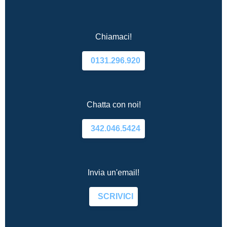
Chiamaci!
0131.296.920
Chatta con noi!
342.046.5424
Invia un'email!
SCRIVICI