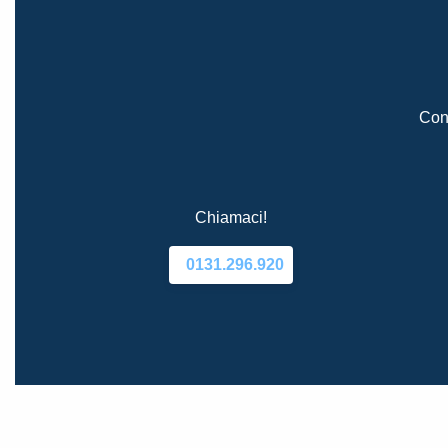
Cont
Chiamaci!
0131.296.920