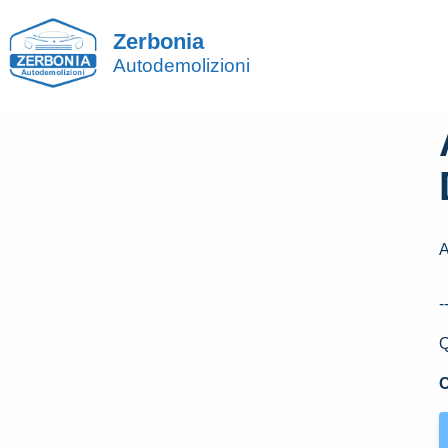
Zerbonia
Autodemolizioni
-
Q
C