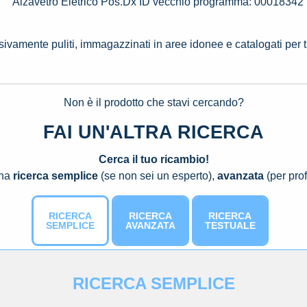
Alzavetro Eletrico Pos.Dx ID vecchio programma: 00018342
ssivamente puliti, immagazzinati in aree idonee e catalogati per 
Non è il prodotto che stavi cercando?
FAI UN'ALTRA RICERCA
Cerca il tuo ricambio!
una
ricerca semplice
(se non sei un esperto),
avanzata
(per prof
RICERCA
RICERCA
RICERCA
SEMPLICE
AVANZATA
TESTUALE
RICERCA SEMPLICE