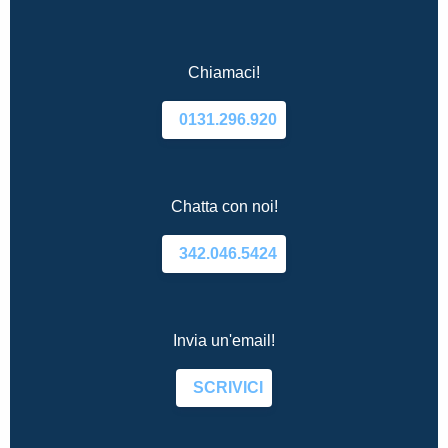
Chiamaci!
0131.296.920
Chatta con noi!
342.046.5424
Invia un'email!
SCRIVICI