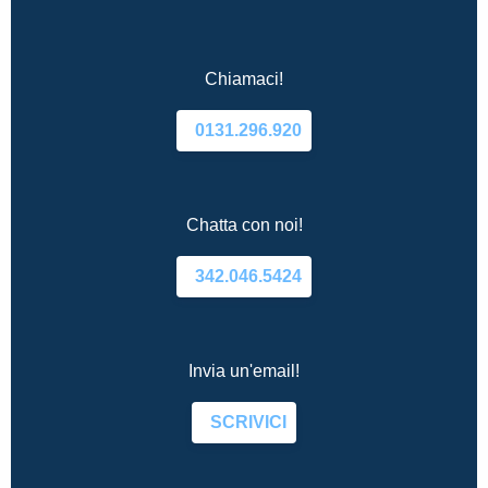
Chiamaci!
0131.296.920
Chatta con noi!
342.046.5424
Invia un'email!
SCRIVICI