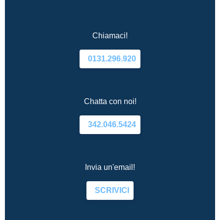
Chiamaci!
0131.296.920
Chatta con noi!
342.046.5424
Invia un'email!
SCRIVICI