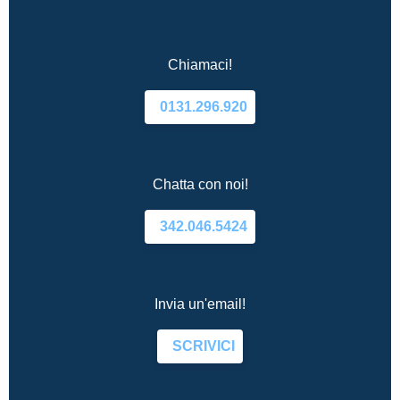
Chiamaci!
0131.296.920
Chatta con noi!
342.046.5424
Invia un'email!
SCRIVICI