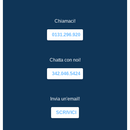
Chiamaci!
0131.296.920
Chatta con noi!
342.046.5424
Invia un'email!
SCRIVICI