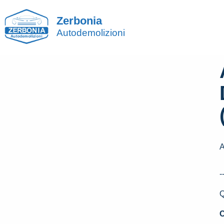
Zerbonia
Autodemolizioni
-
Q
C