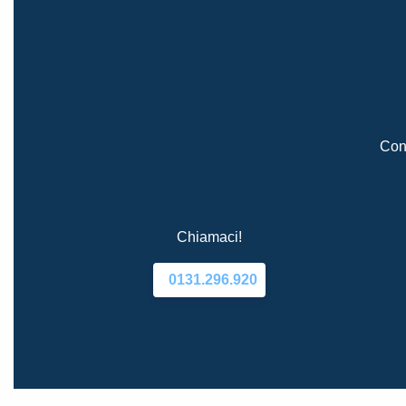
Cont
Chiamaci!
0131.296.920