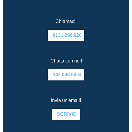
Chiamaci!
0131.296.920
Chatta con noi!
342.046.5424
Invia un'email!
SCRIVICI