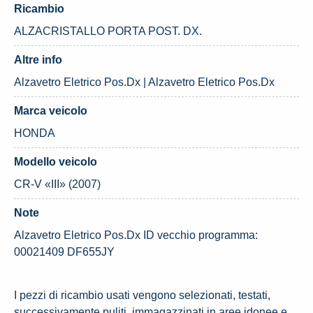
Ricambio
ALZACRISTALLO PORTA POST. DX.
Altre info
Alzavetro Eletrico Pos.Dx | Alzavetro Eletrico Pos.Dx
Marca veicolo
HONDA
Modello veicolo
CR-V «III» (2007)
Note
Alzavetro Eletrico Pos.Dx ID vecchio programma:
00021409 DF655JY
I pezzi di ricambio usati vengono selezionati, testati,
successivamente puliti, immagazzinati in aree idonee e