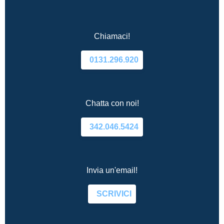
Chiamaci!
0131.296.920
Chatta con noi!
342.046.5424
Invia un'email!
SCRIVICI