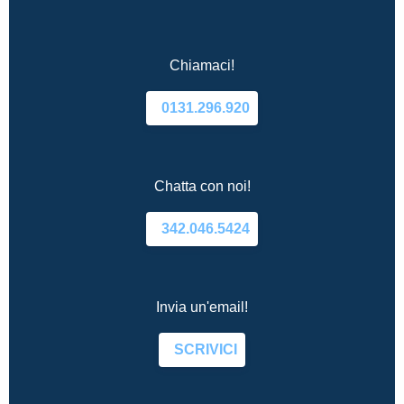
Chiamaci!
0131.296.920
Chatta con noi!
342.046.5424
Invia un'email!
SCRIVICI