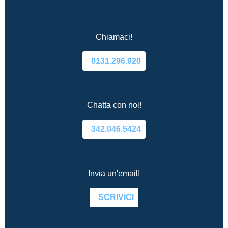
Chiamaci!
0131.296.920
Chatta con noi!
342.046.5424
Invia un'email!
SCRIVICI