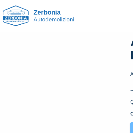
Zerbonia
Autodemolizioni
-
Q
C