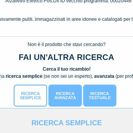
Alzavetro Eletrico Pos.Dx ID vecchio programma: 00020446
ssivamente puliti, immagazzinati in aree idonee e catalogati per 
Non è il prodotto che stavi cercando?
FAI UN'ALTRA RICERCA
Cerca il tuo ricambio!
una
ricerca semplice
(se non sei un esperto),
avanzata
(per prof
RICERCA
RICERCA
RICERCA
SEMPLICE
AVANZATA
TESTUALE
RICERCA SEMPLICE