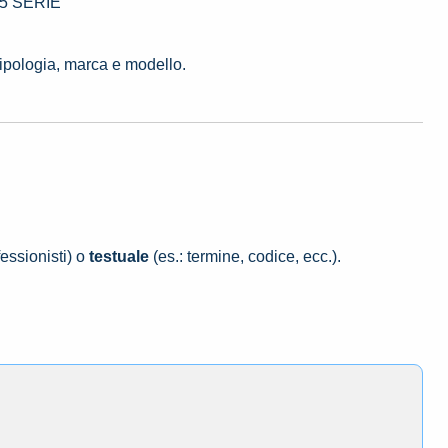
 5 SERIE
tipologia, marca e modello.
essionisti) o
testuale
(es.: termine, codice, ecc.).