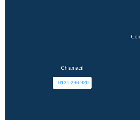
Cont
Chiamaci!
0131.296.920