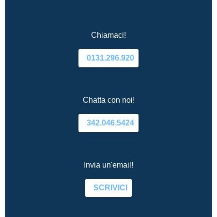
Chiamaci!
0131.296.920
Chatta con noi!
342.046.5424
Invia un'email!
SCRIVICI