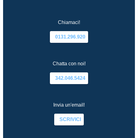
Chiamaci!
0131.296.920
Chatta con noi!
342.046.5424
Invia un'email!
SCRIVICI