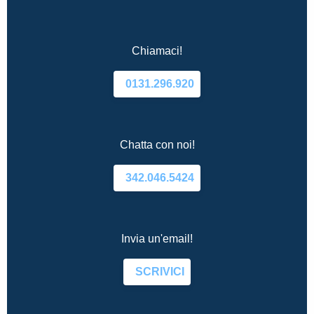
Chiamaci!
0131.296.920
Chatta con noi!
342.046.5424
Invia un'email!
SCRIVICI