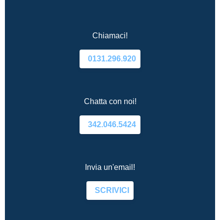
Chiamaci!
0131.296.920
Chatta con noi!
342.046.5424
Invia un'email!
SCRIVICI